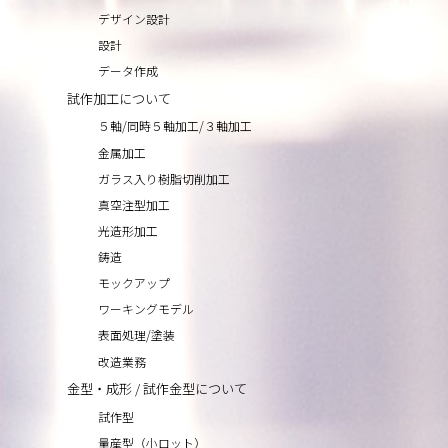
デザイン設計
設計
データ作成
試作加工について
５軸/同時５軸加工/３軸加工
金属加工
ガラス入り樹脂切削加工
真空注型加工
光造形加工
鋳造
モックアップ
ワーキングモデル
表面処理/塗装
改造業務
金型・成形 / 試作金型について
試作型
量産型（小ロット）