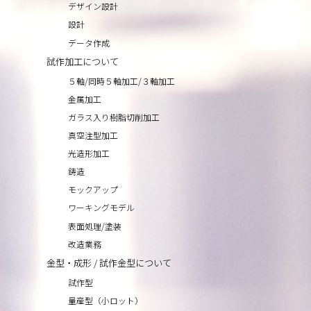
デザイン設計
設計
データ作成
試作加工について
５軸/同時５軸加工/３軸加工
金属加工
ガラス入り樹脂切削加工
真空注型加工
光造形加工
鋳造
モックアップ
ワーキングモデル
表面処理/塗装
改造業務
金型・成形 / 試作金型について
試作型
量産型（小ロット）