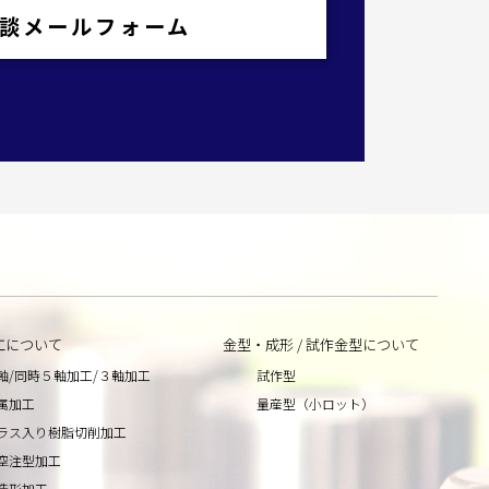
談メールフォーム
工について
金型・成形 / 試作金型について
軸/同時５軸加工/３軸加工
試作型
属加工
量産型（小ロット）
ラス入り樹脂切削加工
空注型加工
造形加工