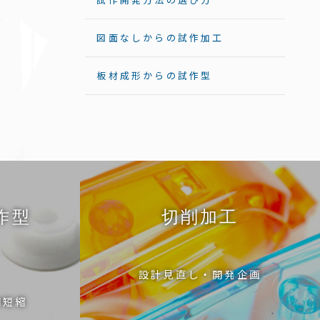
図面なしからの試作加工
板材成形からの試作型
作型
切削加工
設計見直し・開発企画
期短縮