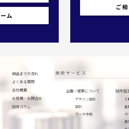
ご相
ォーム
技術サービス
納品までの流れ
よくある質問
会社概要
企画・提案について
試作加
お見積・お問合せ
デザイン設計
５
設計
金
試作コラム
データ作成
ガ
真
光