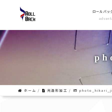
ロールバッ
advant
ph
ホーム
/
光造形加工
/
photo_hikari_j