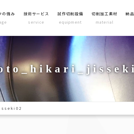
クの強み
技術サービス
試作切削設備
切削加工素材
納
age
service
equipment
material
oto_hikari_jissek
isseki02