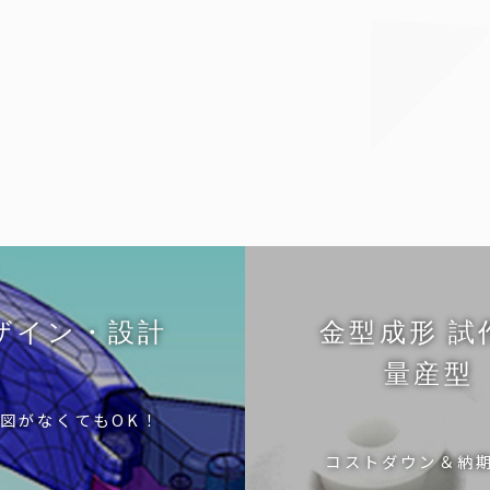
ザイン・設計
金型成形 試
量産型
図がなくてもOK！
コストダウン＆納