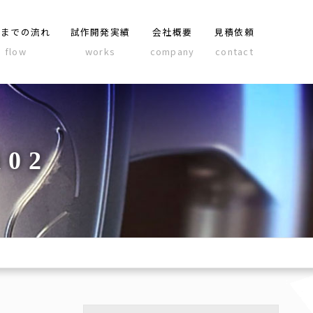
品までの流れ
試作開発実績
会社概要
見積依頼
flow
works
company
contact
i02