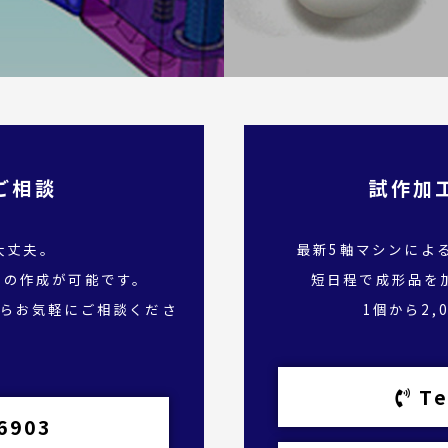
ご相談
試作加
大丈夫。
最新5軸マシンによ
タの作成が可能です。
短日程で成形品を
らお気軽にご相談くださ
1個から2
Te
6903