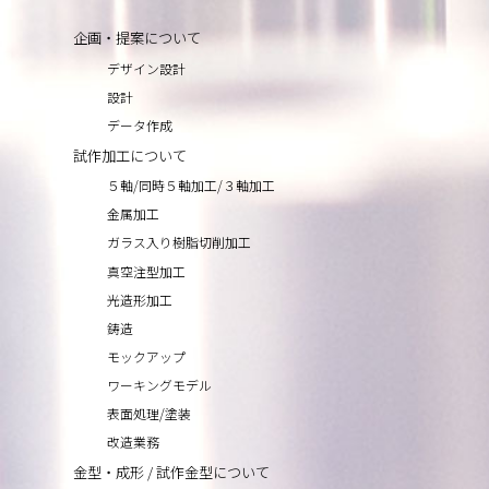
企画・提案について
デザイン設計
設計
データ作成
試作加工について
５軸/同時５軸加工/３軸加工
金属加工
ガラス入り樹脂切削加工
真空注型加工
光造形加工
鋳造
モックアップ
ワーキングモデル
表面処理/塗装
改造業務
金型・成形 / 試作金型について