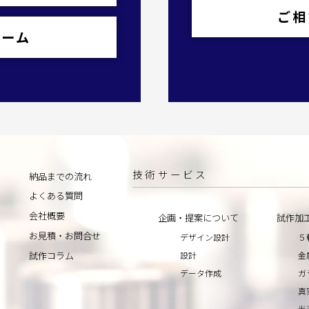
ご相
ォーム
技術サービス
納品までの流れ
よくある質問
会社概要
企画・提案について
試作加
お見積・お問合せ
デザイン設計
５
設計
金
試作コラム
データ作成
ガ
真
光