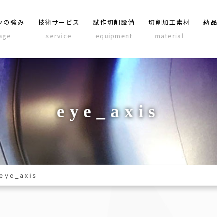
クの強み
技術サービス
試作切削設備
切削加工素材
納
age
service
equipment
material
eye_axis
eye_axis