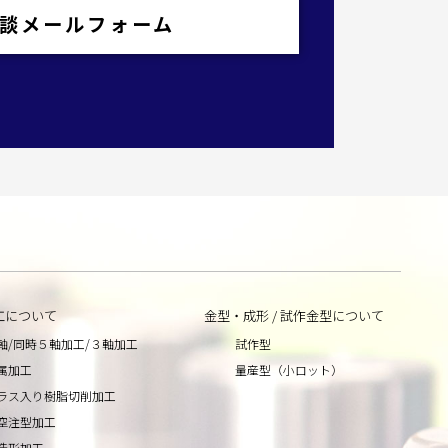
談メールフォーム
工について
金型・成形 / 試作金型について
軸/同時５軸加工/３軸加工
試作型
属加工
量産型（小ロット）
ラス入り樹脂切削加工
空注型加工
造形加工