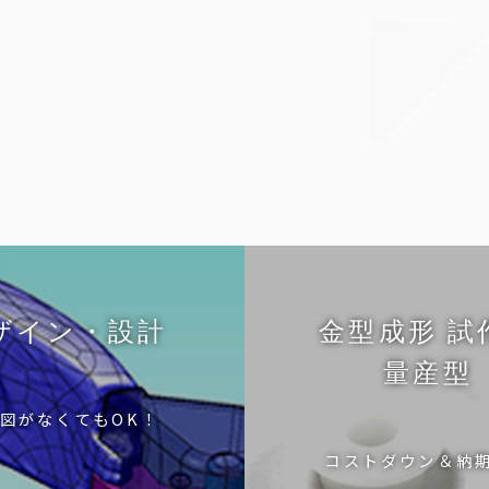
ザイン・設計
金型成形 試
量産型
図がなくてもOK！
コストダウン＆納