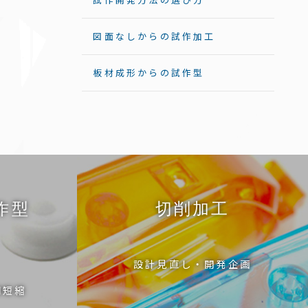
図面なしからの試作加工
板材成形からの試作型
作型
切削加工
設計見直し・開発企画
期短縮