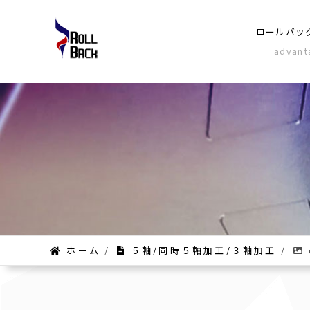
ロールバッ
advant
ホーム
/
５軸/同時５軸加工/３軸加工
/