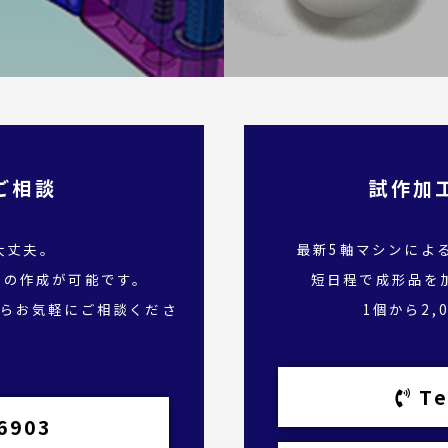
ご相談
試作加
大丈夫。
最新5軸マシンによ
タの作成が可能です。
短日程で成形品を
らお気軽にご相談くださ
1個から2
Te
6903