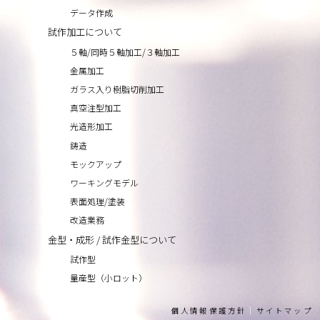
データ作成
試作加工について
５軸/同時５軸加工/３軸加工
金属加工
ガラス入り樹脂切削加工
真空注型加工
光造形加工
鋳造
モックアップ
ワーキングモデル
表面処理/塗装
改造業務
金型・成形 / 試作金型について
試作型
量産型（小ロット）
個人情報保護方針
｜
サイトマップ