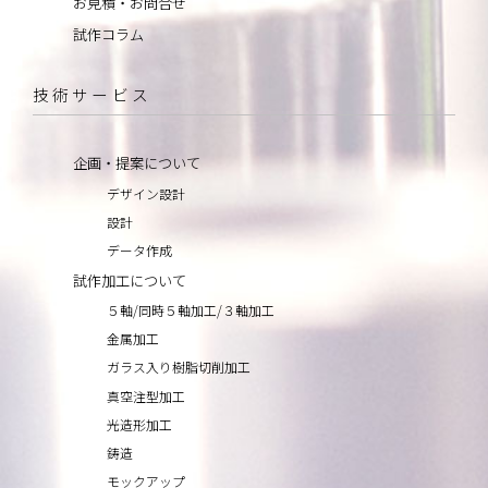
お見積・お問合せ
試作コラム
技術サービス
企画・提案について
デザイン設計
設計
データ作成
試作加工について
５軸/同時５軸加工/３軸加工
金属加工
ガラス入り樹脂切削加工
真空注型加工
光造形加工
鋳造
モックアップ