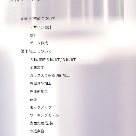
企画・提案について
デザイン設計
設計
データ作成
試作加工について
５軸/同時５軸加工/３軸加工
金属加工
ガラス入り樹脂切削加工
真空注型加工
光造形加工
鋳造
モックアップ
ワーキングモデル
表面処理/塗装
改造業務