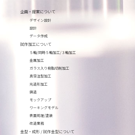
企画・提案について
デザイン設計
設計
データ作成
試作加工について
５軸/同時５軸加工/３軸加工
金属加工
ガラス入り樹脂切削加工
真空注型加工
光造形加工
鋳造
モックアップ
ワーキングモデル
表面処理/塗装
改造業務
金型・成形 / 試作金型について