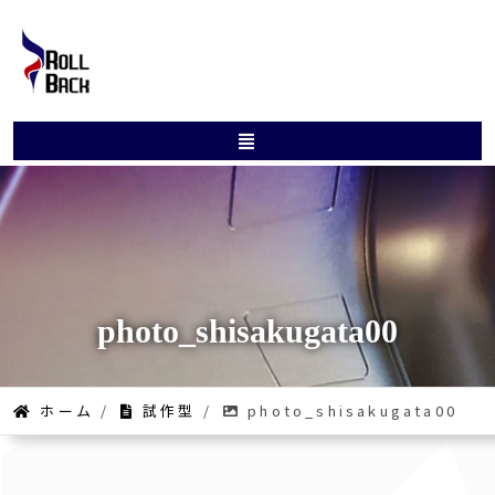
photo_shisakugata00
ホーム
/
試作型
/
photo_shisakugata00