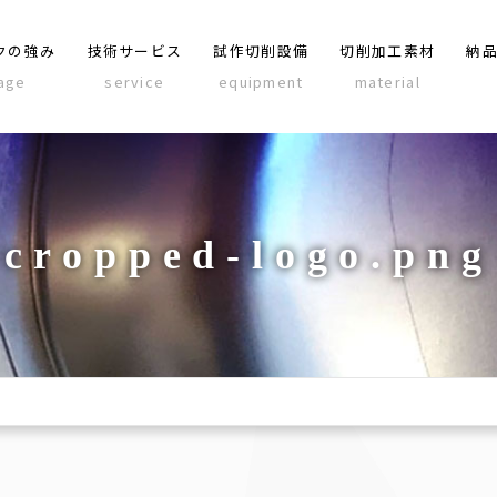
クの強み
技術サービス
試作切削設備
切削加工素材
納
age
service
equipment
material
cropped-logo.png