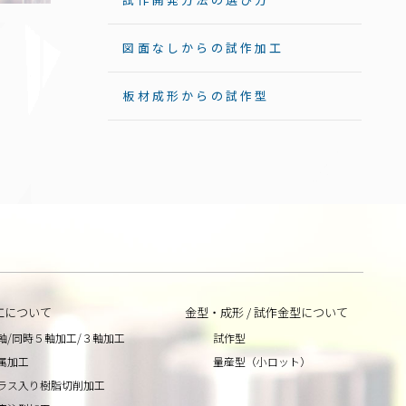
図面なしからの試作加工
板材成形からの試作型
工について
金型・成形 / 試作金型について
軸/同時５軸加工/３軸加工
試作型
属加工
量産型（小ロット）
ラス入り樹脂切削加工