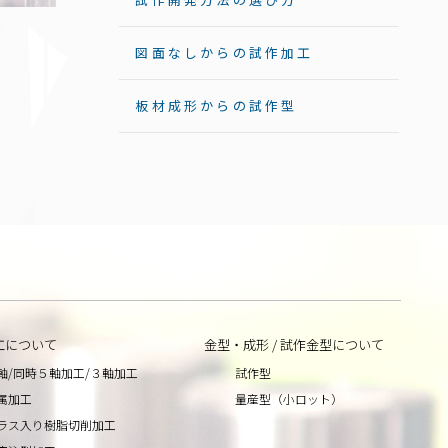
図面なしからの試作加工
板材成形からの試作型
工について
金型・成形 / 試作金型について
軸/同時５軸加工/３軸加工
試作型
属加工
量産型（小ロット）
ラス入り樹脂切削加工