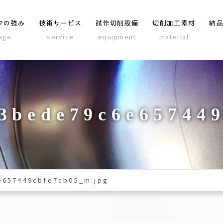
クの強み
技術サービス
試作切削設備
切削加工素材
納
age
service
equipment
material
3bede79c6e65744
657449cbfe7cb05_m.jpg