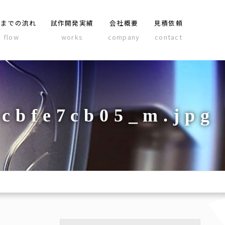
品までの流れ
試作開発実績
会社概要
見積依頼
flow
works
company
contact
9cbfe7cb05_m.jpg