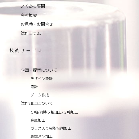
よくある質問
会社概要
お見積・お問合せ
試作コラム
技術サービス
企画・提案について
デザイン設計
設計
データ作成
試作加工について
５軸/同時５軸加工/３軸加工
金属加工
ガラス入り樹脂切削加工
真空注型加工