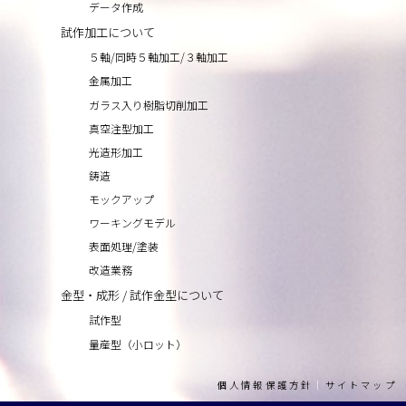
データ作成
試作加工について
５軸/同時５軸加工/３軸加工
金属加工
ガラス入り樹脂切削加工
真空注型加工
光造形加工
鋳造
モックアップ
ワーキングモデル
表面処理/塗装
改造業務
金型・成形 / 試作金型について
試作型
量産型（小ロット）
個人情報保護方針
｜
サイトマップ